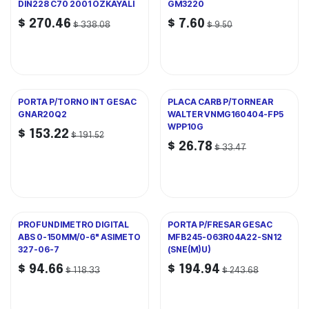
DIN228 C70 2001 OZKAYALI
GM3220
$
270.46
$
7.60
$
338.08
$
9.50
PORTA P/TORNO INT GESAC
PLACA CARB P/TORNEAR
GNAR20Q2
WALTER VNMG160404-FP5
WPP10G
$
153.22
$
191.52
$
26.78
$
33.47
PROFUNDIMETRO DIGITAL
PORTA P/FRESAR GESAC
ABS 0-150MM/0-6" ASIMETO
MFB245-063R04A22-SN12
327-06-7
(SNE(M)U)
$
94.66
$
194.94
$
118.33
$
243.68