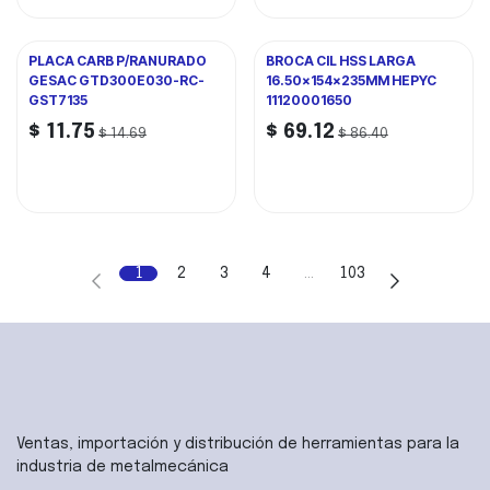
PLACA CARB P/RANURADO
BROCA CIL HSS LARGA
GESAC GTD300E030-RC-
16.50x154x235MM HEPYC
GST7135
11120001650
$
11.75
$
69.12
$
14.69
$
86.40
1
2
3
4
…
103
Ventas, importación y distribución de herramientas para la
industria de metalmecánica