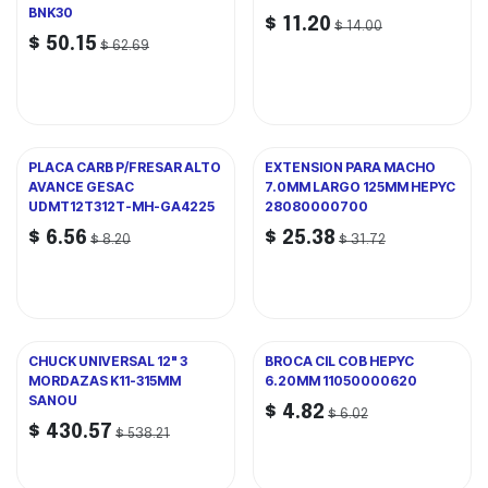
BNK30
$
11.20
$
14.00
$
50.15
$
62.69
PLACA CARB P/FRESAR ALTO
EXTENSION PARA MACHO
AVANCE GESAC
7.0MM LARGO 125MM HEPYC
UDMT12T312T-MH-GA4225
28080000700
$
6.56
$
25.38
$
8.20
$
31.72
CHUCK UNIVERSAL 12" 3
BROCA CIL COB HEPYC
MORDAZAS K11-315MM
6.20MM 11050000620
SANOU
$
4.82
$
6.02
$
430.57
$
538.21