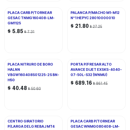
PLACA CARB P/TORNEAR
PALANCA P/MACHO M1-M12
GESAC TNMG160408-LM-
Nº1 HEPYC 28010000010
GM1125
$
21.80
$
27.25
$
5.85
$
7.31
PLACA NITRURO DE BORO
PORTA P/FRESAR ALTO
HALNN
AVANCE DIJET EXSKS-4040-
VBGW160408S01225-2S BN-
07-50L-S32 (WNMU)
H50
$
689.16
$
861.45
$
40.48
$
50.60
CENTRO GIRATORIO
PLACA CARB P/TORNEAR
P/LARGA DELG REBAJ MT4
GESAC WNMG080408-LM-