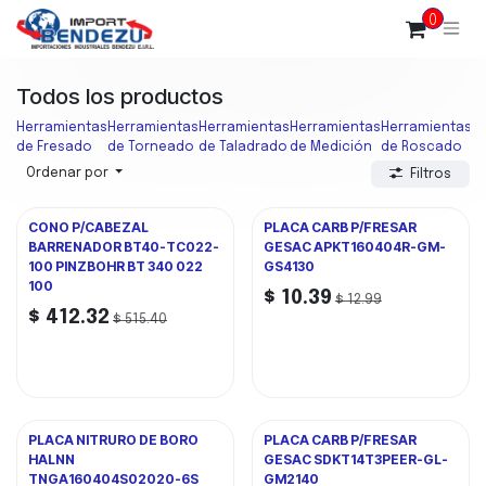
Ir al contenido
0
Todos los productos
Herramientas
Herramientas
Herramientas
Herramientas
Herramientas
H
de Fresado
de Torneado
de Taladrado
de Medición
de Roscado
d
Ordenar por
Filtros
CONO P/CABEZAL
PLACA CARB P/FRESAR
BARRENADOR BT40-TC022-
GESAC APKT160404R-GM-
100 PINZBOHR BT 340 022
GS4130
100
$
10.39
$
12.99
$
412.32
$
515.40
PLACA NITRURO DE BORO
PLACA CARB P/FRESAR
HALNN
GESAC SDKT14T3PEER-GL-
TNGA160404S02020-6S
GM2140