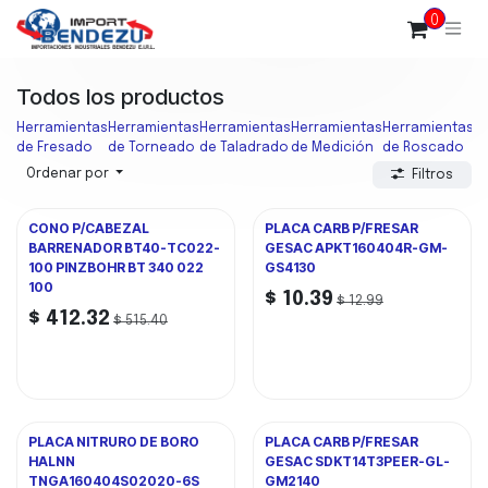
Ir al contenido
0
Todos los productos
Herramientas
Herramientas
Herramientas
Herramientas
Herramientas
H
de Fresado
de Torneado
de Taladrado
de Medición
de Roscado
d
Ordenar por
Filtros
CONO P/CABEZAL
PLACA CARB P/FRESAR
BARRENADOR BT40-TC022-
GESAC APKT160404R-GM-
100 PINZBOHR BT 340 022
GS4130
100
$
10.39
$
12.99
$
412.32
$
515.40
PLACA NITRURO DE BORO
PLACA CARB P/FRESAR
HALNN
GESAC SDKT14T3PEER-GL-
TNGA160404S02020-6S
GM2140