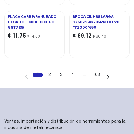
PLACA CARB P/RANURADO
BROCA CIL HSS LARGA
GESAC GTD300E030-RC-
16.50x154x235MM HEPYC
GST7135
11120001650
$
11.75
$
69.12
$
14.69
$
86.40
1
2
3
4
…
103
Ventas, importación y distribución de herramientas para la
industria de metalmecánica