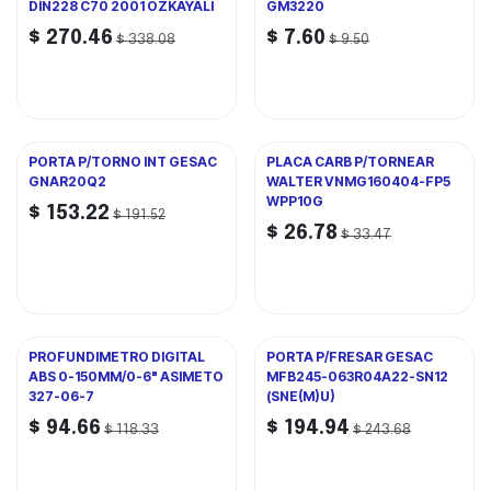
DIN228 C70 2001 OZKAYALI
GM3220
$
270.46
$
7.60
$
338.08
$
9.50
PORTA P/TORNO INT GESAC
PLACA CARB P/TORNEAR
GNAR20Q2
WALTER VNMG160404-FP5
WPP10G
$
153.22
$
191.52
$
26.78
$
33.47
PROFUNDIMETRO DIGITAL
PORTA P/FRESAR GESAC
ABS 0-150MM/0-6" ASIMETO
MFB245-063R04A22-SN12
327-06-7
(SNE(M)U)
$
94.66
$
194.94
$
118.33
$
243.68