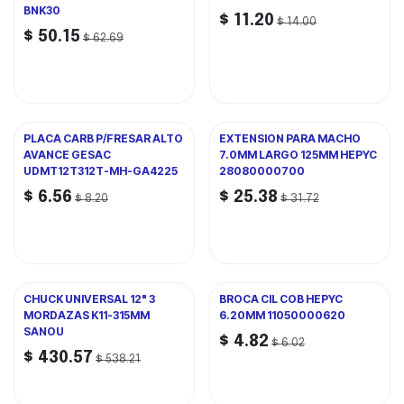
BNK30
$
11.20
$
14.00
$
50.15
$
62.69
PLACA CARB P/FRESAR ALTO
EXTENSION PARA MACHO
AVANCE GESAC
7.0MM LARGO 125MM HEPYC
UDMT12T312T-MH-GA4225
28080000700
$
6.56
$
25.38
$
8.20
$
31.72
CHUCK UNIVERSAL 12" 3
BROCA CIL COB HEPYC
MORDAZAS K11-315MM
6.20MM 11050000620
SANOU
$
4.82
$
6.02
$
430.57
$
538.21