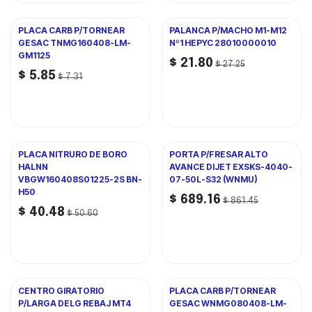
PLACA CARB P/TORNEAR
PALANCA P/MACHO M1-M12
GESAC TNMG160408-LM-
Nº1 HEPYC 28010000010
GM1125
$
21.80
$
27.25
$
5.85
$
7.31
PLACA NITRURO DE BORO
PORTA P/FRESAR ALTO
HALNN
AVANCE DIJET EXSKS-4040-
VBGW160408S01225-2S BN-
07-50L-S32 (WNMU)
H50
$
689.16
$
861.45
$
40.48
$
50.60
CENTRO GIRATORIO
PLACA CARB P/TORNEAR
P/LARGA DELG REBAJ MT4
GESAC WNMG080408-LM-