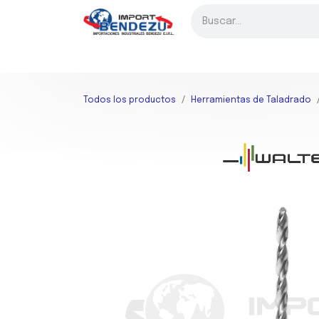
Ir al contenido
INICIO
FRESADO
TORNEADO
TALADRADO
HER
Todos los productos
Herramientas de Taladrado