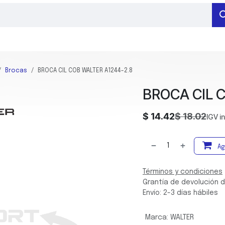
RAMIENTAS DE MEDICIÓN
HERRAMIENTAS DE SUJECIÓN
BARRENADO
Brocas
BROCA CIL COB WALTER A1244-2.8
BROCA CIL C
$
14.42
$
18.02
IGV i
Ag
Términos y condiciones
Grantía de devolución d
Envío: 2-3 días hábiles
Marca
:
WALTER