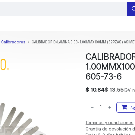
RAMIENTAS DE MEDICIÓN
HERRAMIENTAS DE SUJECIÓN
BARRENADO
Calibradores
CALIBRADOR D/LAMINA 0.03-1.00MMX100MM (32PZAS) ASIME
CALIBRADOR
1.00MMX100
605-73-6
$
10.84
$
13.55
IGV i
Ag
Términos y condiciones
Grantía de devolución d