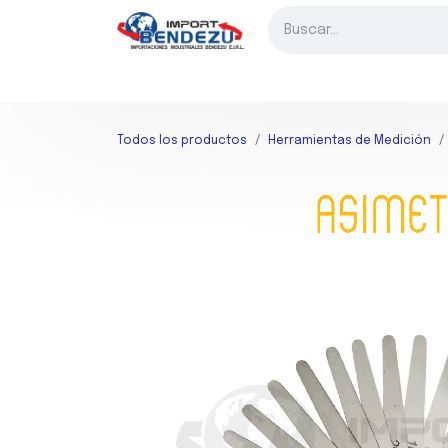
Ir al contenido
INICIO
FRESADO
TORNEADO
TALADRADO
HER
Todos los productos
Herramientas de Medición