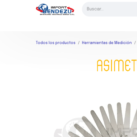
Ir al contenido
INICIO
FRESADO
TORNEADO
TALADRADO
HER
Todos los productos
Herramientas de Medición