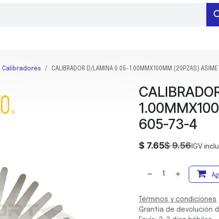
RAMIENTAS DE MEDICIÓN
HERRAMIENTAS DE SUJECIÓN
BARRENADO
Calibradores
CALIBRADOR D/LAMINA 0.05-1.00MMX100MM (20PZAS) ASIME
CALIBRADOR
1.00MMX100
605-73-4
$
7.65
$
9.56
IGV incl
Ag
Términos y condiciones
Grantía de devolución d