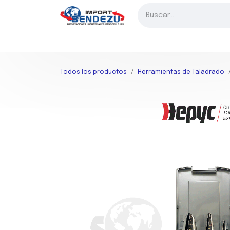
Ir al contenido
INICIO
FRESADO
TORNEADO
TALADRADO
HER
Todos los productos
Herramientas de Taladrado