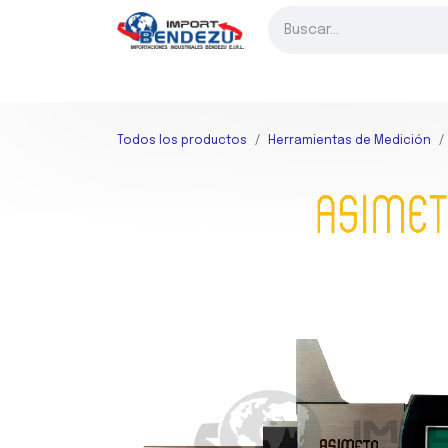
Ir al contenido
INICIO
FRESADO
TORNEADO
TALADRADO
HER
Todos los productos
Herramientas de Medición