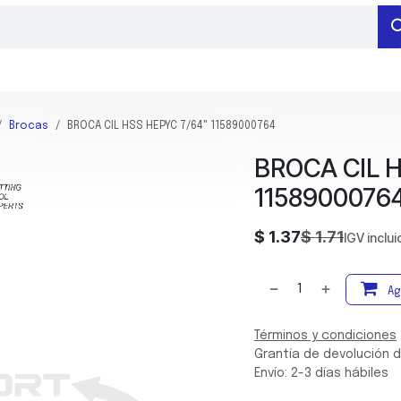
RAMIENTAS DE MEDICIÓN
HERRAMIENTAS DE SUJECIÓN
BARRENADO
Brocas
BROCA CIL HSS HEPYC 7/64" 11589000764
BROCA CIL H
1158900076
$
1.37
$
1.71
IGV inclu
Ag
Términos y condiciones
Grantía de devolución d
Envío: 2-3 días hábiles