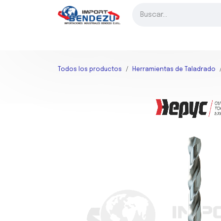
Ir al contenido
INICIO
FRESADO
TORNEADO
TALADRADO
HER
Todos los productos
Herramientas de Taladrado