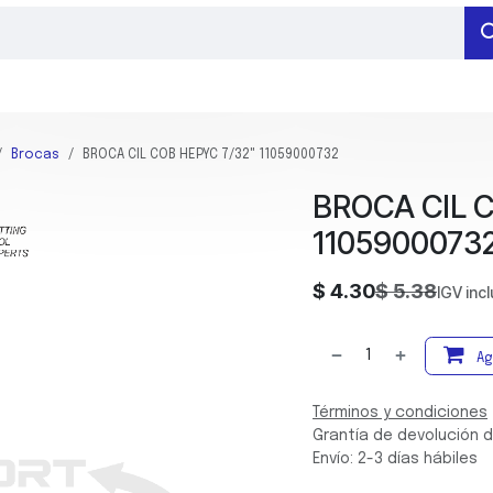
RAMIENTAS DE MEDICIÓN
HERRAMIENTAS DE SUJECIÓN
BARRENADO
Brocas
BROCA CIL COB HEPYC 7/32" 11059000732
BROCA CIL C
1105900073
$
4.30
$
5.38
IGV inc
Ag
Términos y condiciones
Grantía de devolución d
Envío: 2-3 días hábiles