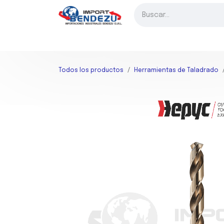
Ir al contenido
INICIO
FRESADO
TORNEADO
TALADRADO
HER
Todos los productos
Herramientas de Taladrado