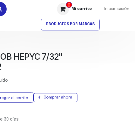
0
Mi carrito
Iniciar sesión
AVELLANADO
ROSCADO
PRODUCTOS POR MARCAS
OB HEPYC 7/32"
2
luido
Comprar ahora
regar al carrito
e 30 días