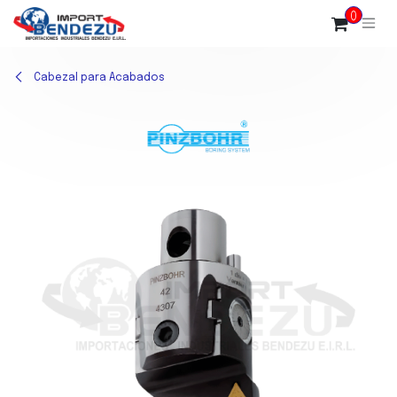
Ir al contenido
0
Cabezal para Acabados